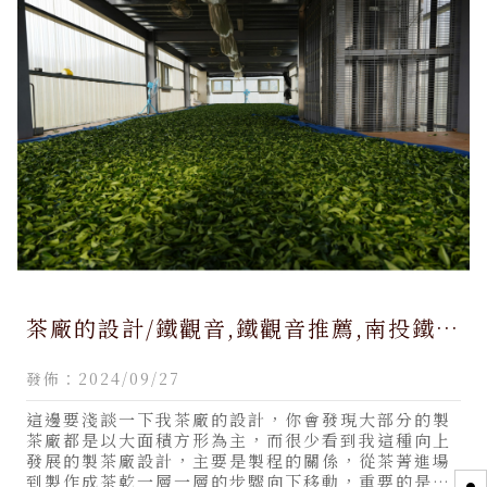
茶廠的設計/鐵觀音,鐵觀音推薦,南投鐵觀
音,南投鐵觀音推薦,高山茶,南投高山茶,
發佈：2024/09/27
大禹嶺茶,南投大禹嶺茶
這邊要淺談一下我茶廠的設計，你會發現大部分的製
茶廠都是以大面積方形為主，而很少看到我這種向上
發展的製茶廠設計，主要是製程的關係，從茶菁進場
到製作成茶乾一層一層的步驟向下移動，重要的是在