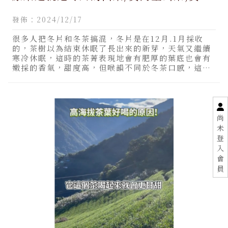
里山茶推薦,南投買阿里山茶,南投買阿里
發佈：2024/12/17
山茶推薦
很多人把冬片和冬茶搞混，冬片是在12月.1月採收
的，茶樹以為結束休眠了長出來的新芽，天氣又繼續
寒冷休眠，這時的茶菁表現地會有肥厚的葉底也會有
嫩採的香氣，甜度高，但喉韻不同於冬茶口感，這就
是冬片。內行的
尚
未
登
入
會
員