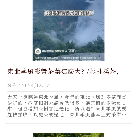
東北季風影響茶葉這麼大? /杉林溪茶,南
投杉林溪茶,高山茶,高山茶推薦,南投高山
發佈：2024/12/17
茶,南投高山茶推薦
大家一定聽過東北季風，今年的東北季風對冬茶而言
是好的，冷度相對來講會低很多，讓茶樹的滋味更甘
甜，但會增加茶樹加速老化，所以遇到東北季風就要
趕快採收，以免茶樹過老，東北季風基本上對茶樹是
加分，今年冬茶的