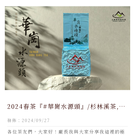
2024春茶『#華崗水源頭』/杉林溪茶,南
投杉林溪茶,仁愛鄉杉林溪茶,買杉林溪茶,
發佈：2024/09/27
買杉林溪茶推薦
各位茶友們，大家好！廠長我與大家分享我這裡的極