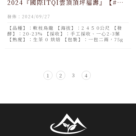
2024『國際ITQI雲頂頂坪福壽』【#米
其林三星】/買阿里山茶,買阿里山茶推薦,
發佈：2024/09/27
南投買阿里山茶,南投買阿里山茶推薦
【品種】：軟枝烏龍 【海拔】：2 4 5 0公尺 【發
酵】：20-23% 【採收】：手工採收、一心2-3葉
【熟度】：生茶 0 烘焙 【包裝】：一包二兩，75g
3
1
2
4