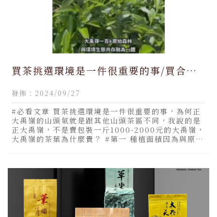
買茶挑選環境是一件很重要的事/買合歡
山茶,買合歡山茶推薦,南投買合歡山茶,南
發佈：2024/09/27
投買合歡山茶推薦
#必看文章 買茶挑選環境是一件很重要的事，為何正
大禹嶺的山頭氣就是跟其他山頭茶區不同，我說的是
正大禹嶺，不是賣包裝一斤1000-2000元的大禹嶺，
大禹嶺的茶葉為什麼貴？ #第一 種植面積因為與原始
林