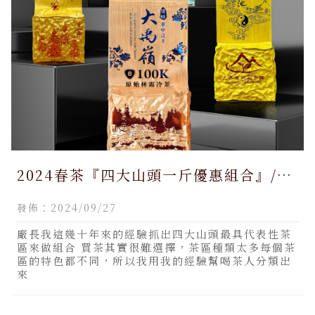
2024春茶『四大山頭一斤優惠組合』/南
投買杉林溪茶,南投買杉林溪茶推薦,合歡
發佈：2024/09/27
山茶,南投合歡山茶,仁愛鄉合歡山茶
廠長我這幾十年來的經驗抓出四大山頭最具代表性茶
區來做組合 買茶其實很難選擇，茶區種類太多每個茶
區的特色都不同，所以我用我的經驗幫喝茶人分類出
來