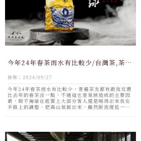
今年24年春茶雨水有比較少/台灣茶,茶
葉,南投茶葉,仁愛鄉茶葉,梨山茶,南投梨
發佈：2024/09/27
山茶
今年24年春茶雨水有比較少，普遍茶友都有跟我反應
比去年的春茶淡一點，不過這也是氣候造成的主要因
素，瑕不掩瑜在底質上大部分客人還是喝得出來我在
手路上的調整，把高山氣做出來，雖然耐泡度低一點
但整體的茶質還