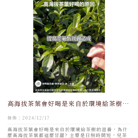
高海拔茶葉會好喝是來自於環境給茶樹的
滋養/梨山茶,南投梨山茶,大禹嶺茶,南投
發佈：2024/12/17
大禹嶺茶
高海拔茶葉會好喝是來自於環境給茶樹的滋養，為什
麼高海拔茶葉都這麼甘甜? 主要是日照時間短，兒茶