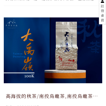
萎凋的時候讓發酵
註
冊
會
員
高海拔的秋茶/南投烏龍茶,南投烏龍茶推
薦,金萱茶,金萱茶推薦,南投金萱茶,南投