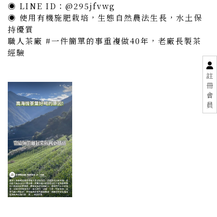
◉ LINE ID：@295jfvwg
◉ 使用有機施肥栽培，生態自然農法生長，水土保
持優質
職人茶廠 #一件簡單的事重複做40年，老廠長製茶
經驗
註
冊
會
員