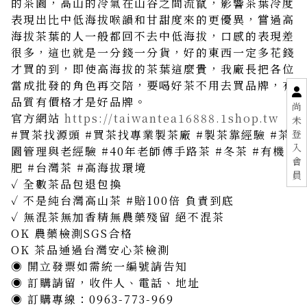
的茶園，高山的冷氣在山谷之間流竄，影響茶葉冷度
表現出比中低海拔喉韻和甘甜度來的更優異，嘗過高
海拔茶葉的人一般都回不去中低海拔，口感的表現差
很多，這也就是一分錢一分貨，好的東西一定多花錢
才買的到，即使高海拔的茶葉這麼貴，我廠長把各位
當成批發的角色再交陪，要喝好茶不用去買品牌，有
品質有價格才是好品牌。
尚
官方網站
https://taiwantea16888.1shop.tw
未
登
#買茶找源頭 #買茶找專業製茶廠 #製茶靠經驗 #茶
入
園管理與老經驗 #40年老師傅手路茶 #冬茶 #有機
會
肥 #台灣茶 #高海拔環境
員
✓ 全數茶品包退包換
✓ 不是純台灣高山茶 #賠100倍 負責到底
✓ 無混茶無加香精無農藥殘留 絕不混茶
OK 農藥檢測SGS合格
OK 茶品通過台灣安心茶檢測
◉ 開立發票如需統一編號請告知
◉ 訂購請留，收件人、電話、地址
◉ 訂購專線：0963-773-969