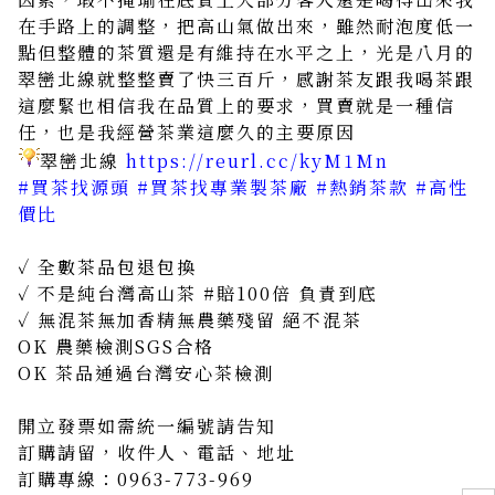
在手路上的調整，把高山氣做出來，雖然耐泡度低一
點但整體的茶質還是有維持在水平之上，光是八月的
翠巒北線就整整賣了快三百斤，感謝茶友跟我喝茶跟
這麼緊也相信我在品質上的要求，買賣就是一種信
任，也是我經營茶業這麼久的主要原因
翠巒北線
https://reurl.cc/kyM1Mn
#買茶找源頭 #買茶找專業製茶廠 #熱銷茶款 #高性
價比
✓ 全數茶品包退包換
✓ 不是純台灣高山茶 #賠100倍 負責到底
✓ 無混茶無加香精無農藥殘留 絕不混茶
OK 農藥檢測SGS合格
OK 茶品通過台灣安心茶檢測
開立發票如需統一編號請告知
訂購請留，收件人、電話、地址
訂購專線：0963-773-969