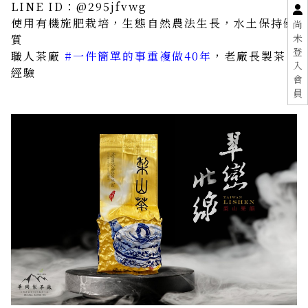
LINE ID：@295jfvwg
使用有機施肥栽培，生態自然農法生長，水土保持優
尚
未
質
登
職人茶廠
#一件簡單的事重複做40年
，老廠長製茶
入
經驗
會
員