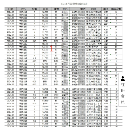
註
冊
會
員