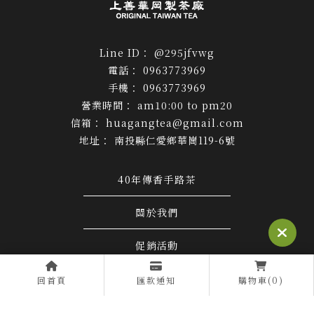
@295jfvwg
0963773969
0963773969
am10:00 to pm20
huagangtea@gmail.com
南投縣仁愛鄉華崗119-6號
40年傳香手路茶
關於我們
促銷活動
購物須知
回首頁
匯款通知
購物車(0)
商品介紹