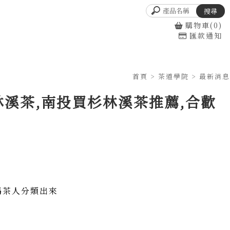
購物車(0)
匯款通知
首頁
>
茶道學院
>
最新消息
林溪茶,南投買杉林溪茶推薦,合歡
喝茶人分類出來