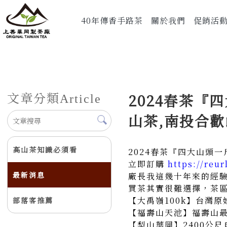
40年傳香手路茶
關於我們
促銷活
文章分類
2024春茶『
Article
山茶,南投合歡
高山茶知識必須看
2024春茶『四大山頭
立即訂購
https://reu
最新消息
廠長我這幾十年來的經
買茶其實很難選擇，茶
【大禹嶺100k】台灣
部落客推薦
【福壽山天池】福壽山
【梨山華岡】2400公