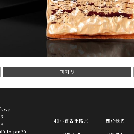
回列表
fvwg
69
40年傳香手路茶
關於我們
69
00 to pm20