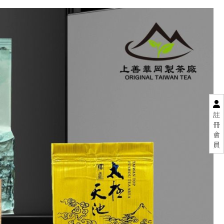
註
冊
會
員