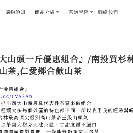
動
購物須知
商品介紹
茶道學院
聯絡我們
四大山頭一斤優惠組合』/南投買杉
山茶,仁愛鄉合歡山茶
一斤優惠組合』
rl.cc/0vA7Ab
驗抓出四大山頭最具代表性茶區來做組合
區種類太多每個茶區的特色都不同，所以我用我的經驗幫
原始林最高頂尖級別高山茶帝王級山頭氣
最頂茶園大樹旁天池茶區，甘甜度讚不絕口
尺自園自廠自製自賣，一條龍管顧獨家手路茶