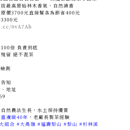
海拔最高原始林木香氣，自然清香
原價3700元直接幫各為節省400元
300元
rl.cc/0vA7Ab
100倍 負責到底
藥殘留 絕不混茶
茶檢測
請告知
話、地址
69
g
態自然農法生長，水土保持優質
重複做40年
，老廠長製茶經驗
大組合 #大禹嶺 #福壽梨山 #梨山 #杉林溪