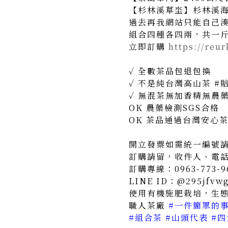
【杉林溪草坔】杉林溪
過去再我網站只能自己湊
組合四種各四兩，共一斤3
立即訂購
https://reu
✓ 全數茶品包退包換
✓ 不是純台灣高山茶 #賠
✓ 無混茶無加香精無農
OK 農藥檢測SGS合格
OK 茶品通過台灣安心
開立發票如需統一編號
訂購請留，收件人、電
訂購專線：0963-773-9
LINE ID：@295jfvw
使用有機施肥栽培，生
職人茶廠
#一件簡單的事
#組合茶 #山頭代表 #四