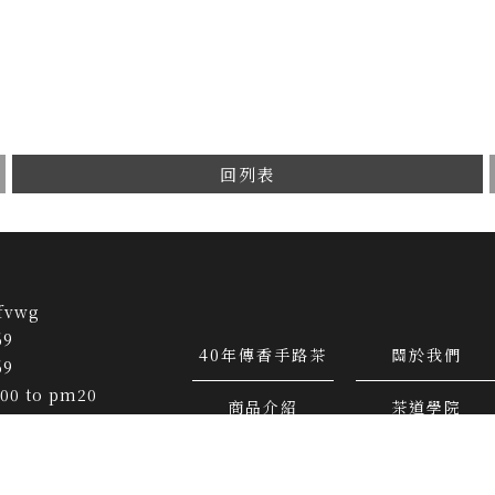
回列表
fvwg
69
40年傳香手路茶
關於我們
69
00 to pm20
商品介紹
茶道學院
tea@gmail.com
華崗119-6號