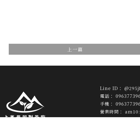
上一篇
@295j
09637739
09637739
am10:
huagang
南投縣仁愛鄉