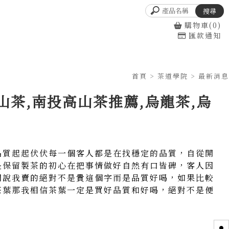
購物車(0)
匯款通知
首頁
>
茶道學院
>
最新消息
山茶,南投高山茶推薦,烏龍茶,烏
品質起起伏伏每一個客人都是在找穩定的品質，自從開
是保留製茶的初心在把事情做好自然有口皆碑，客人因
們說我賣的絕對不是貴這個字而是品質好喝，如果比較
茶葉那我相信茶葉一定是買好品質和好喝，絕對不是便