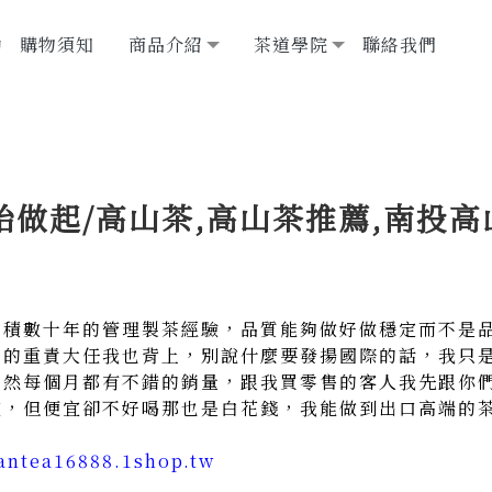
動
購物須知
商品介紹
茶道學院
聯絡我們
做起/高山茶,高山茶推薦,南投高
累積數十年的管理製茶經驗，品質能夠做好做穩定而不是
茶的重責大任我也背上，別說什麼要發揚國際的話，我只
自然每個月都有不錯的銷量，跟我買零售的客人我先跟你
宜，但便宜卻不好喝那也是白花錢，我能做到出口高端的
wantea16888.1shop.tw