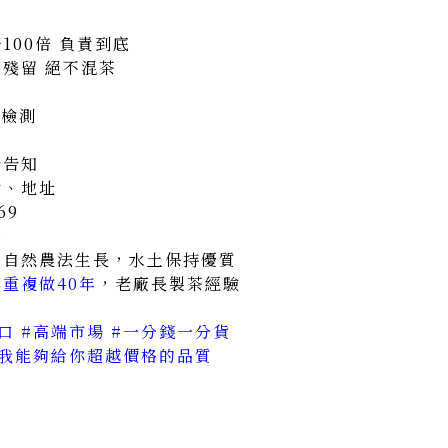
100倍 負責到底
藥殘留 絕不混茶
茶檢測
請告知
話、地址
69
g
態自然農法生長，水土保持優質
重複做40年
，老廠長製茶經驗
口 #高端市場 #一分錢一分貨
信我能夠給你超越價格的品質