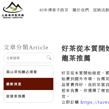
40年傳香手路茶
關於我們
促銷活
文章分類
好茶從本質開始
Article
龍茶推薦
高山茶知識必須看
好茶從本質開始做起，
始賣到國外市場，台灣
最新消息
品質賣得好，我的茶葉
起來我貴，你選擇了便
宜。
部落客推薦
立即訂購
https://tai