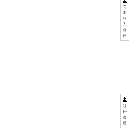
尚
未
登
入
會
員
註
冊
會
員