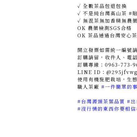
✓ 全數茶品包退包換
✓ 不是純台灣高山茶 #賠
✓ 無混茶無加香精無農
OK 農藥檢測SGS合格
OK 茶品通過台灣安心
開立發票如需統一編號
訂購請留，收件人、電
訂購專線：0963-773-9
LINE ID：@295jfvw
使用有機施肥栽培，生
職人茶廠
#一件簡單的事
#台灣源頭茶葉品質 #出
#沒行情的東西你要相