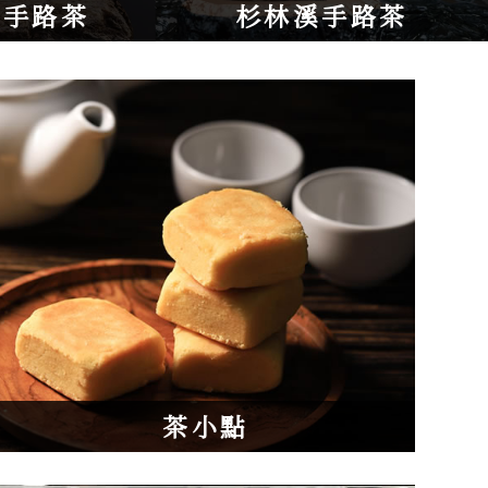
山手路茶
杉林溪手路茶
茶小點