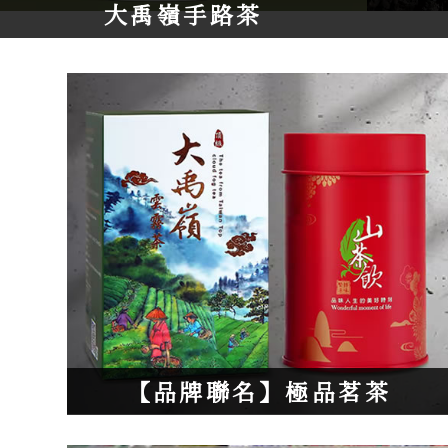
大禹嶺手路茶
【品牌聯名】
極品茗茶