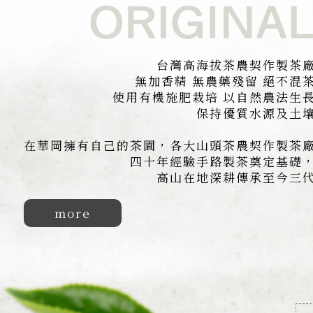
台灣高海拔茶農契作製茶
無加香精 無農藥殘留 絕不混
使用有機施肥栽培
以自然農法生
保持優質水源及土
在華岡擁有自己的茶園，
各大山頭茶農契作製茶
四十年經驗手路製茶奠定基礎
高山在地深耕傳承至今三
more