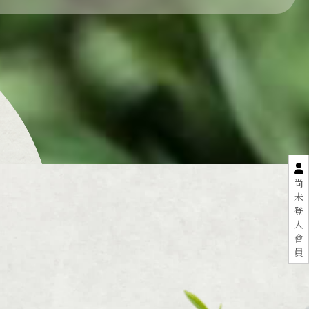
尚
未
登
入
會
員