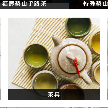
福壽梨山手路茶
特殊梨
茶具