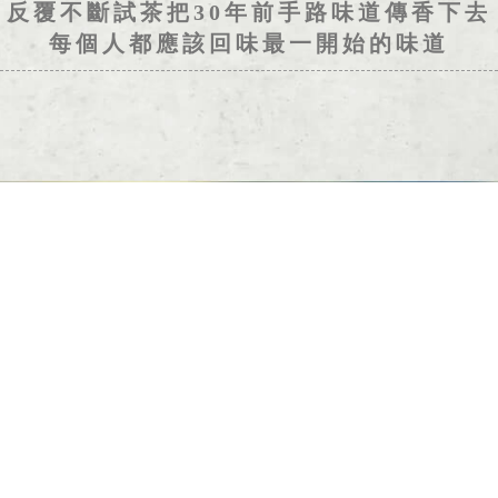
反覆不斷試茶
把30年前手路味道傳香下去
每個人都應該回味
最一開始的味道