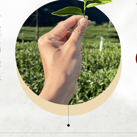
廠
茶
長
壤
廠
，
代