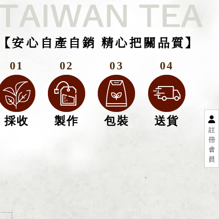
【安心自產自銷 精心把關品質】
01
02
03
04
採收
製作
包裝
送貨
註
冊
會
員