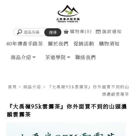
購物車(0)
匯款通知
40年傳香手路茶
關於我們
促銷活動
購物須知
商品介紹
茶道學院
聯絡我們
首頁
>
商品介紹
> 『大禹嶺95k雲霧茶』你外面買不到的山
頭濃韻雲霧茶
『大禹嶺95k雲霧茶』你外面買不到的山頭濃
韻雲霧茶