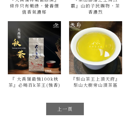
條件只有嫩綠，營養價
霸』山的子民賜物，茶
值香氣濃郁
香濃烈
『 大禹嶺最強100k秋
『梨山茶王上頂天府』
茶』必喝百k茶王(強香)
梨山大樹旁山頂茶區
上一頁