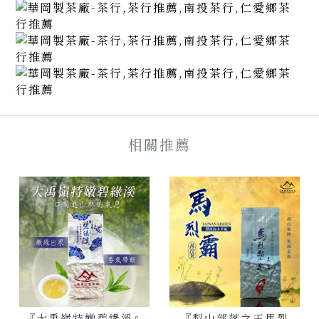
『大禹嶺特嫩碧綠溪』
『梨山部落之王馬烈