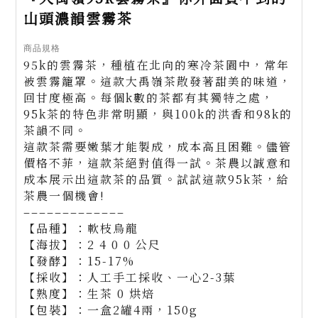
山頭濃韻雲霧茶
商品規格
95k的雲霧茶，種植在北向的寒冷茶園中，常年
被雲霧籠罩。這款大禹嶺茶散發著甜美的味道，
回甘度極高。每個k數的茶都有其獨特之處，
95k茶的特色非常明顯，與100k的洪香和98k的
茶韻不同。
這款茶需要嫩葉才能製成，成本高且困難。儘管
價格不菲，這款茶絕對值得一試。茶農以誠意和
成本展示出這款茶的品質。試試這款95k茶，給
茶農一個機會!
–––––––––––––
【品種】：軟枝烏龍
【海拔】：2 4 0 0 公尺
【發酵】：15-17%
【採收】：人工手工採收、一心2-3葉
【熟度】：生茶 0 烘焙
【包裝】：一盒2罐4兩，150g