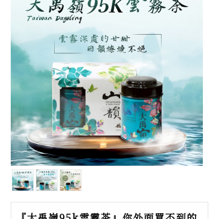
『大禹嶺95k雲霧茶』你外面買不到的