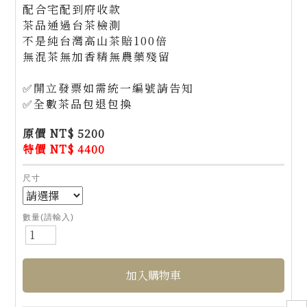
配合宅配到府收款
茶品通過台茶檢測
不是純台灣高山茶賠100倍
無混茶無加香精無農藥殘留
✅開立發票如需統一編號請告知
✅全數茶品包退包換
原價 NT$ 5200
特價 NT$ 4400
尺寸
數量(請輸入)