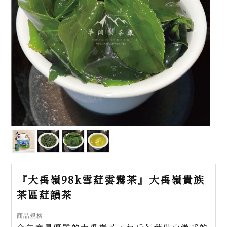
『大禹嶺98k雪葒雲霧茶』大禹嶺貴族
茶區葒韻茶
商品規格