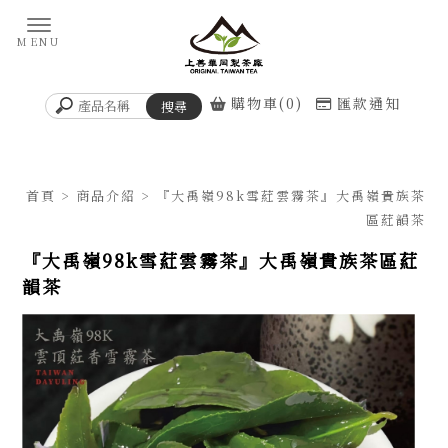
購物車(0)
匯款通知
首頁
>
商品介紹
> 『大禹嶺98k雪葒雲霧茶』大禹嶺貴族茶
區葒韻茶
『大禹嶺98k雪葒雲霧茶』大禹嶺貴族茶區葒
韻茶