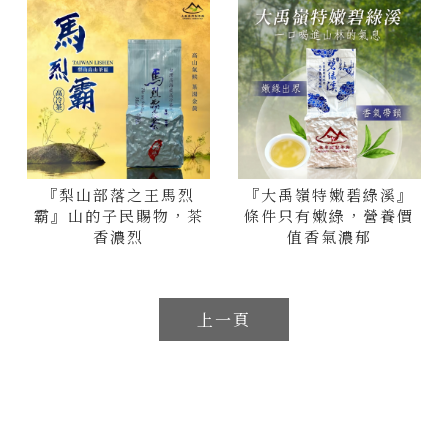
『梨山部落之王馬烈
『大禹嶺特嫩碧綠溪』
霸』山的子民賜物，茶
條件只有嫩綠，營養價
香濃烈
值香氣濃郁
上一頁