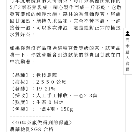
今年度最優質的大禹嶺茶，每斤茶葉僅由嫩採的
5斤3兩茶菁製成，精心製作而成一斤茶乾。它散
發著濃郁的純淨水韻，森林的香氣彌漫著，尾韻
回甘強烈，能持久地品味。完全不苦不澀，一泡
接著一泡，可以多次沖泡。這是絕對正宗的極致
水質好茶。
尚
未
如果你還沒有品嚐過這種尊貴等級的茶，試著品
登
嚐一下，你就會體會到這款茶的尊貴回甘感在口
入
中流動著。
會
–––––––––––––
員
【品種】：軟枝烏龍
【海拔】：2 5 5 0 公尺
【發酵】：19-21%
【採收】：人工手工採收、一心2-3葉
【熟度】：生茶 0 烘焙
【包裝】：一盒4兩，150g
–––––––––––––
〈40年茶廠做得到的保證〉
農藥檢測SGS 合格