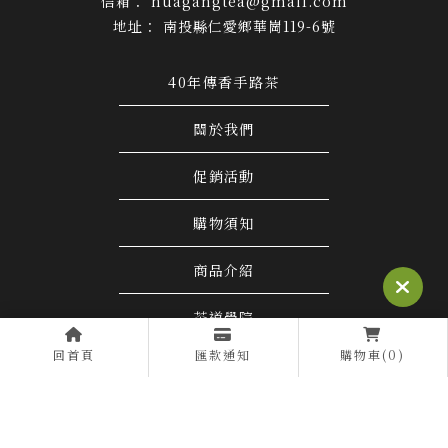
huagangtea@gmail.com
南投縣仁愛鄉華崗119-6號
40年傳香手路茶
關於我們
促銷活動
購物須知
商品介紹
茶道學院
回首頁
匯款通知
購物車(0)
聯絡我們
茶行
南投茶行
仁愛鄉茶行
茶行推薦
南投茶行推薦