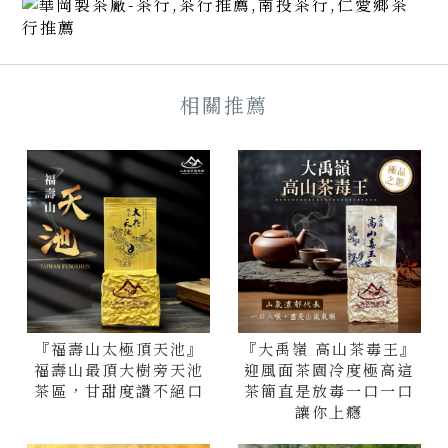
『福壽山太極頂天池』
『大禹嶺 高山茶毒王』
福壽山最頂大樹旁天池
迎風面茶園冷度極高這
茶區，甘甜度讚不絕口
茶簡直是放毒一口一口
讓你上癮