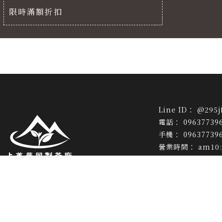
限時滿額折扣
@295j
09637739
09637739
am10:
huagang
南投縣仁愛鄉
茶