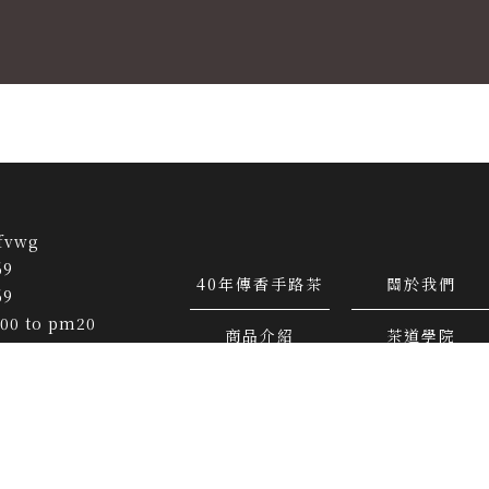
fvwg
69
40年傳香手路茶
關於我們
69
00 to pm20
商品介紹
茶道學院
tea@gmail.com
華崗119-6號
行
南投茶行
仁愛鄉茶行
茶行推薦
南投茶行推薦