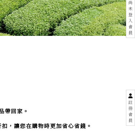
尚
未
登
入
會
員
註
冊
茶品帶回家。
會
員
元折扣，讓您在購物時更加省心省錢。