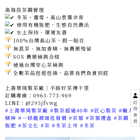
高海拔茶園管理
冬茶・霜雪・高山雲霧孕育
使用有機施肥，生態自然農法
水土保持、環境友善
100%台灣高山茶，假一賠百
無混茶、無加香精、無農藥殘留
SGS 農藥檢測合格
通過台灣安心茶檢測
全數茶品包退包換，品質我們負責到底
上善華岡製茶廠｜手路好茶傳千里
訂購專線：0963-773-969
註
LINE：@295jfvwg
冊
#上善華岡製茶廠
#製茶超過40年
#匠心製茶
#職人
會
精神
#一條龍源頭批發價
#茶葉
#茶葉禮盒
#茶園
#
員
施肥
#茶文化
#茶
#冬茶上市
#冬茶