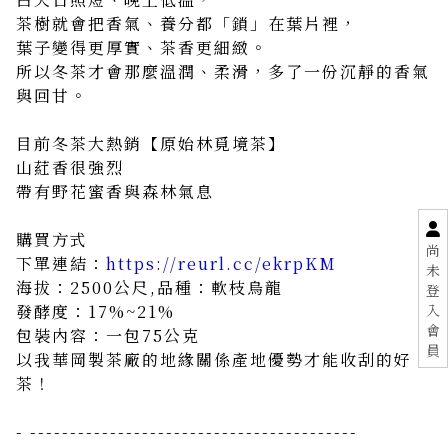
茶樹就會把香氣、養分都「鎖」在葉片裡，
葉子變得更厚實、茶香更細緻。
所以冬茶才會那麼溫潤、柔滑，多了一份沉靜的香氣
與回甘。
目前冬茶大熱銷【原始林覓境茶】
山葒香很強烈
帶有野花蜜香與森林氣息
購買方式
尚
下單連結：
https://reurl.cc/ekrpKM
未
海拔：2500公尺,品種：軟枝烏龍
登
入
發酵度：17%~21%
會
包裝內容：一包75公克
員
以我華岡製茶廠的地緣關係產地優勢才能收刮的好
茶！
- -----------------------------------------