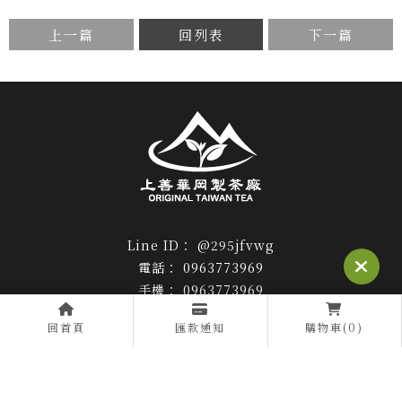
上一篇
回列表
下一篇
@295jfvwg
0963773969
0963773969
am10:00 to pm20
回首頁
匯款通知
購物車(0)
huagangtea@gmail.com
南投縣仁愛鄉華崗119-6號