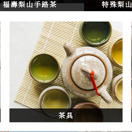
福壽梨山手路茶
特殊梨
茶具