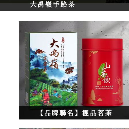
大禹嶺手路茶
【品牌聯名】
極品茗茶