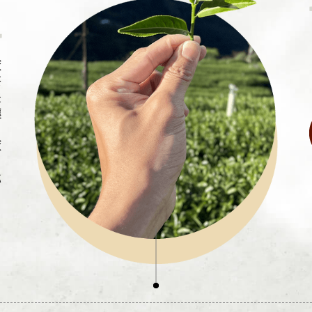
廠
茶
長
壤
廠
，
代