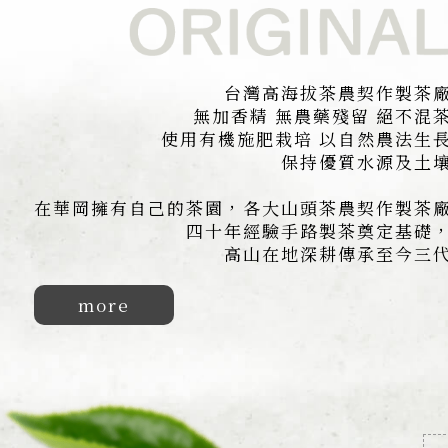
台灣高海拔茶農契作製茶
無加香精 無農藥殘留 絕不混
使用有機施肥栽培
以自然農法生
保持優質水源及土
在華岡擁有自己的茶園，
各大山頭茶農契作製茶
四十年經驗手路製茶奠定基礎
高山在地深耕傳承至今三
more