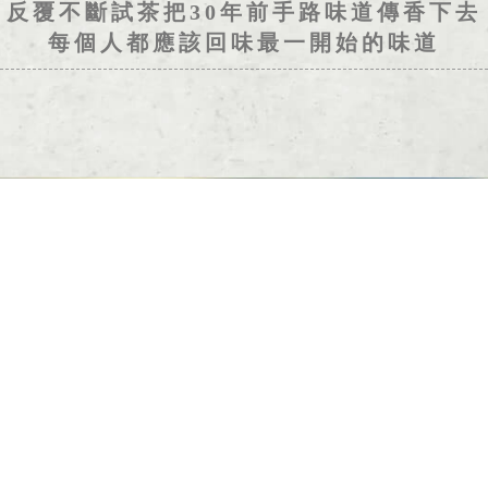
反覆不斷試茶
把30年前手路味道傳香下去
每個人都應該回味
最一開始的味道