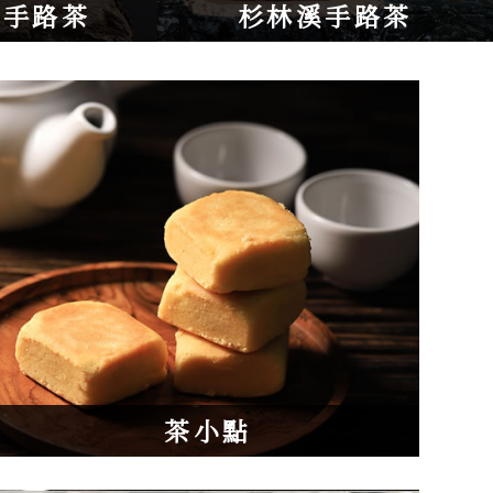
山手路茶
杉林溪手路茶
茶小點