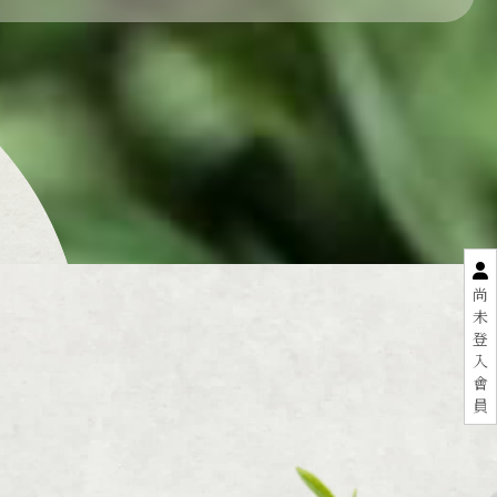
尚
未
登
入
會
員