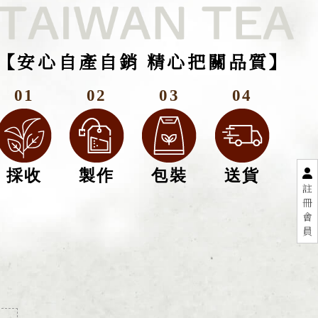
【安心自產自銷 精心把關品質】
01
02
03
04
採收
製作
包裝
送貨
註
冊
會
員