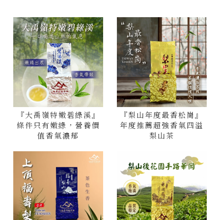
『大禹嶺特嫩碧綠溪』
『梨山年度最香松崗』
條件只有嫩綠，營養價
年度推薦超強香氣四溢
值香氣濃郁
梨山茶