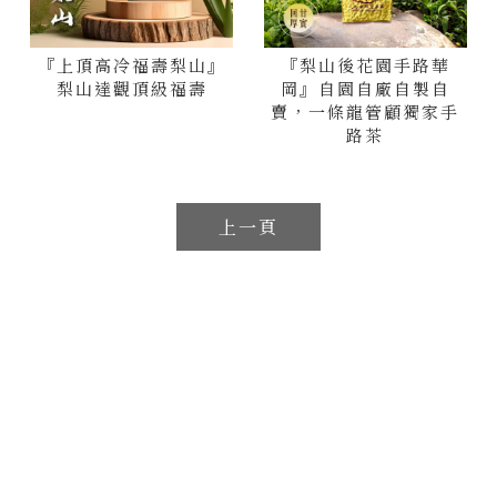
『上頂高冷福壽梨山』
『梨山後花園手路華
梨山達觀頂級福壽
岡』自園自廠自製自
賣，一條龍管顧獨家手
路茶
上一頁