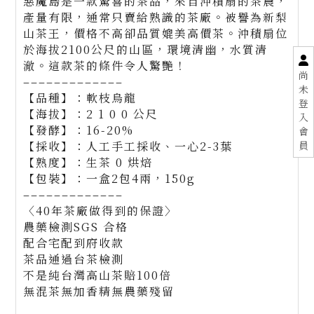
惡魔島是一款驚喜的茶品，來自沖積扇的茶農，
產量有限，通常只賣給熟識的茶廠。被譽為新梨
山茶王，價格不高卻品質媲美高價茶。沖積扇位
於海拔2100公尺的山區，環境清幽，水質清
澈。這款茶的條件令人驚艷！
尚
–––––––––––––
未
【品種】：軟枝烏龍
登
【海拔】：2 1 0 0 公尺
入
【發酵】：16-20%
會
員
【採收】：人工手工採收、一心2-3葉
【熟度】：生茶 0 烘焙
【包裝】：一盒2包4兩，150g
–––––––––––––
〈40年茶廠做得到的保證〉
農藥檢測SGS 合格
配合宅配到府收款
茶品通過台茶檢測
不是純台灣高山茶賠100倍
無混茶無加香精無農藥殘留