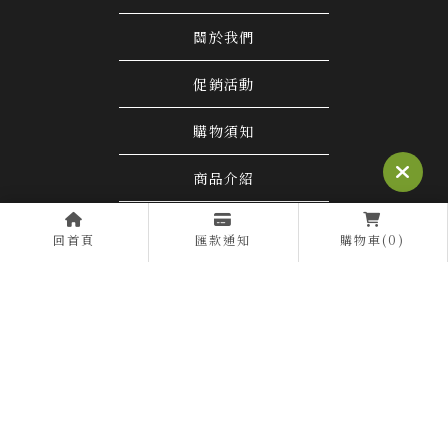
關於我們
促銷活動
購物須知
商品介紹
茶道學院
回首頁
匯款通知
購物車(0)
聯絡我們
茶行
南投茶行
仁愛鄉茶行
茶行推薦
南投茶行推薦
Designed by
揚京快客
Copyright © 2026
..
累積人氣: 309697