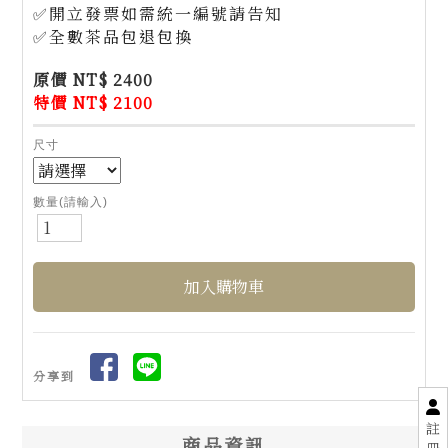
✅開立發票如需統一編號請告知
✅全數茶品包退包換
原價 NT$ 2400
特價 NT$ 2100
尺寸
數量(請輸入)
分享到
註
商品資訊
冊