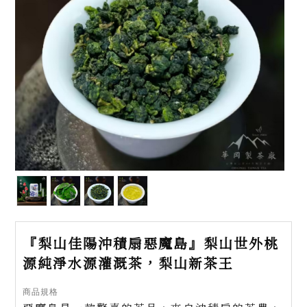
『梨山佳陽沖積扇惡魔島』梨山世外桃
源純淨水源灌溉茶，梨山新茶王
商品規格