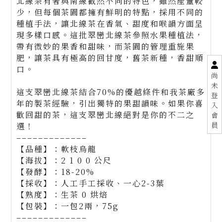
北線茶有著與南線截然不同的特色，雖然產量較
少，但每個茶園都擁有鮮明的特點，採用不同的
種植手法，讓北線茶在香氣、甜度和喉韻方面呈
現多樣口感。這批翠巒北線茶參照水果種植法，
帶有微妙的果香和甜味，而茶園的管理重施果
肥，讓茶具有極高的回甘度，舊茶新種，香甜順
口。
尚
未
這支翠巒北線茶結合70%的優越條件和我茶廠多
登
年的製茶經驗，引出獨特的果甜韻味。如果你喜
入
歡回甜的茶，這支翠巒北線絕對是你的不二之
會
員
選！
–––––––––––––
【品種】：軟枝烏龍
【海拔】：2 1 0 0 公尺
【發酵】：18-20%
【採收】：人工手工採收、一心2-3葉
【熟度】：生茶 0 烘焙
【包裝】：一包2兩，75g
–––––––––––––