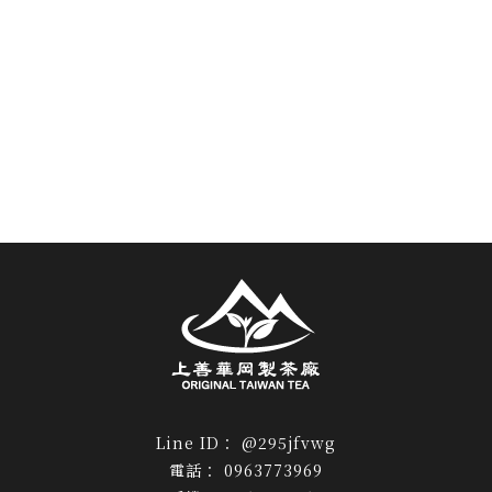
@295jfvwg
0963773969