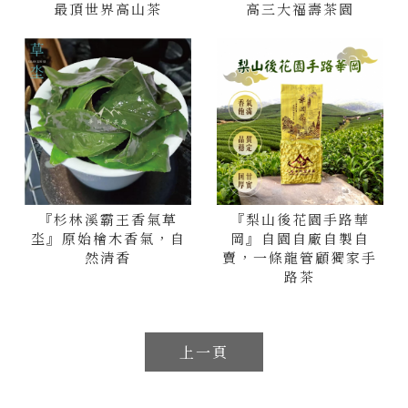
最頂世界高山茶
高三大福壽茶園
『杉林溪霸王香氣草
『梨山後花園手路華
坔』原始檜木香氣，自
岡』自園自廠自製自
然清香
賣，一條龍管顧獨家手
路茶
上一頁