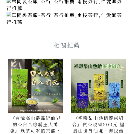
『台灣高山最靠近仙界
『福壽梨山熱銷優惠組
的茶台八線霸王大禹
合』買茶現省500元 福
嶺』無茶可擊的茶韻，
壽山世外仙境，海拔最