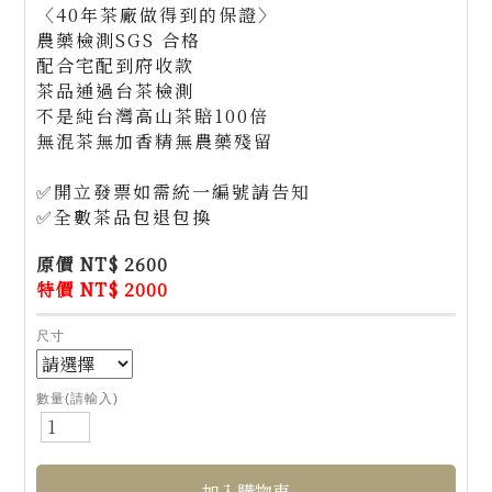
〈40年茶廠做得到的保證〉
農藥檢測SGS 合格
配合宅配到府收款
茶品通過台茶檢測
不是純台灣高山茶賠100倍
無混茶無加香精無農藥殘留
✅開立發票如需統一編號請告知
✅全數茶品包退包換
原價 NT$ 2600
特價 NT$ 2000
尺寸
數量(請輸入)