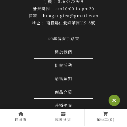
0963773969
am10:00 to pm20
huagangtea@gmail.com
南投縣仁愛鄉華崗119-6號
40年傳香手路茶
關於我們
促銷活動
購物須知
商品介紹
茶道學院
聯絡我們
回首頁
匯款通知
購物車(0)