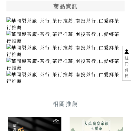
商品資訊
註
冊
會
員