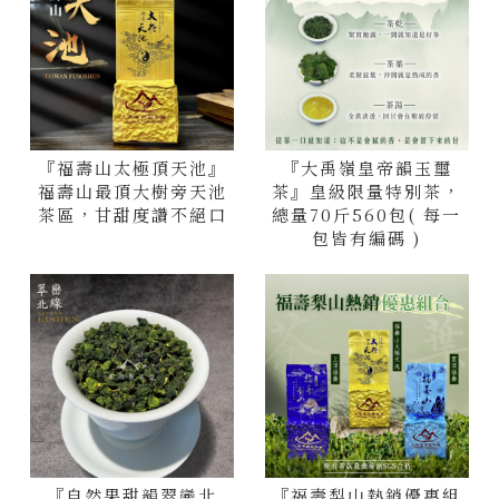
『福壽山太極頂天池』
『大禹嶺皇帝韻玉璽
福壽山最頂大樹旁天池
茶』皇級限量特別茶，
茶區，甘甜度讚不絕口
總量70斤560包( 每一
包皆有編碼 )
『自然果甜韻翠巒北
『福壽梨山熱銷優惠組