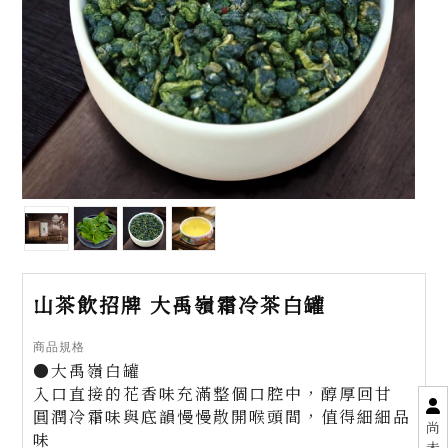
山茶飲招牌 大禹嶺霜冷茶白罐
商品規格
●大禹嶺白罐
入口直接的花香味充滿整個口腔中，醇厚回甘
圓潤冷霜味與底韻慢慢散開喉頭間，值得細細品
尚
味
未