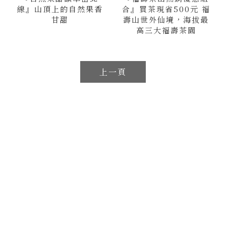
線』山頂上的自然果香
合』買茶現省500元 福
甘甜
壽山世外仙境，海拔最
高三大福壽茶園
上一頁