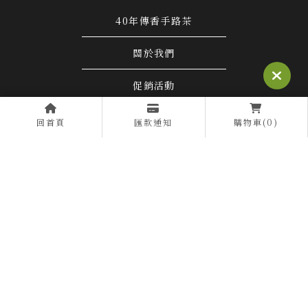
40年傳香手路茶
關於我們
促銷活動
購物須知
回首頁
匯款通知
購物車(0)
商品介紹
茶道學院
聯絡我們
茶行
南投茶行
仁愛鄉茶行
茶行推薦
南投茶行推薦
Designed by
揚京快客
Copyright © 2026
..