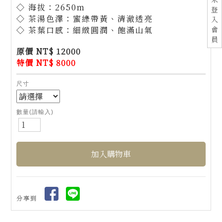
◇ 海拔：2650m
登
◇ 茶湯色澤：蜜綠帶黃、清澈透亮
入
會
◇ 茶葉口感：細緻圓潤、飽滿山氣
員
原價 NT$ 12000
特價 NT$ 8000
尺寸
數量(請輸入)
分享到