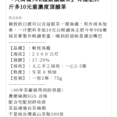
斤多10元重濃度頂韻茶
商品規格
極致的口感可以在這版茶一展無虞，契作成本加
乘，一斤肥料多加10元以喉韻為主把今年90k嫩
採茶菁製作喉韻更重，喝到的滋味是滿出嘴巴
–––––––––––––
【品種】：軟枝烏龍
【海拔】：2 3 0 0 公尺
【發酵】：17-20%
【採收】：人工手工採收、一心2-3葉
【熟度】：生茶 0 烘焙
【包裝】：一包2兩，75g
–––––––––––––
〈40年茶廠做得到的保證〉
農藥檢測SGS 合格
配合宅配到府收款
茶品通過台茶檢測
不是純台灣高山茶賠100倍