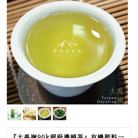
『大禹嶺90k超級濃韻茶』有機肥料一