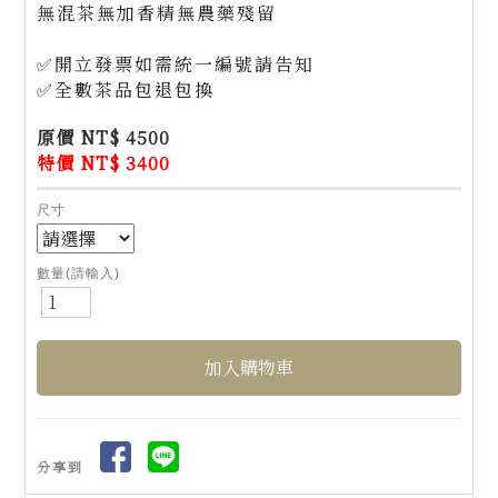
無混茶無加香精無農藥殘留
✅開立發票如需統一編號請告知
✅全數茶品包退包換
原價 NT$ 4500
特價 NT$ 3400
尺寸
數量(請輸入)
分享到