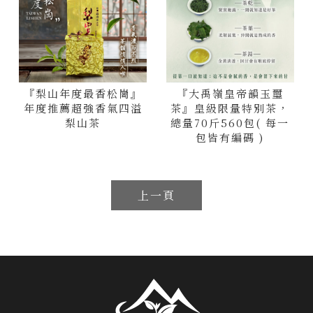
『梨山年度最香松崗』
『大禹嶺皇帝韻玉璽
年度推薦超強香氣四溢
茶』皇級限量特別茶，
梨山茶
總量70斤560包( 每一
包皆有編碼 )
上一頁