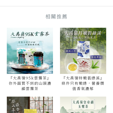
『大禹嶺95k雲霧茶』
『大禹嶺特嫩碧綠溪』
你外面買不到的山頭濃
條件只有嫩綠，營養價
韻雲霧茶
值香氣濃郁