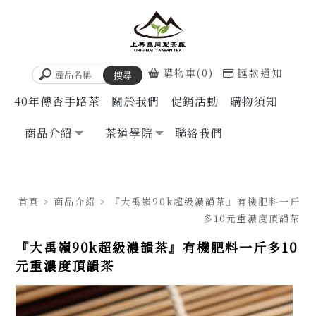
購物車(0)
匯款通知
40年傳香手路茶
關於我們
促銷活動
購物須知
商品介紹
茶道學院
聯絡我們
首頁
>
商品介紹
> 『大禹嶺90k超級濃韻茶』有機肥料一斤
多10元重濃度頂韻茶
『大禹嶺90k超級濃韻茶』有機肥料一斤多10
元重濃度頂韻茶