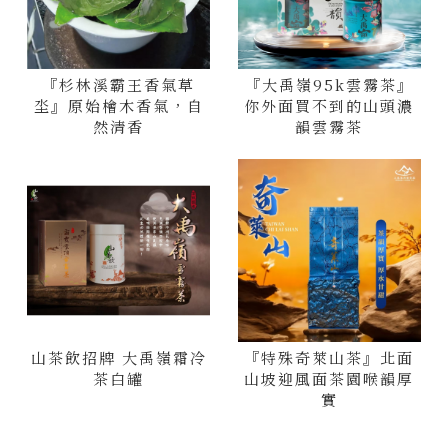
『杉林溪霸王香氣草
『大禹嶺95k雲霧茶』
坔』原始檜木香氣，自
你外面買不到的山頭濃
然清香
韻雲霧茶
山茶飲招牌 大禹嶺霜冷
『特殊奇萊山茶』北面
茶白罐
山坡迎風面茶園喉韻厚
實