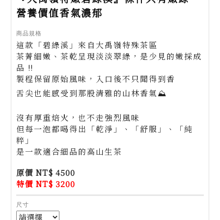
營養價值香氣濃郁
商品規格
這款「碧綠溪」來自大禹嶺特殊茶區
茶菁細嫩、茶乾呈現淡淡翠綠，是少見的嫩採成
品 ‼️
製程保留原始風味，入口後不只聞得到香
舌尖也能感受到那股清雅的山林香氣⛰️
沒有厚重焙火，也不走強烈風味
但每一泡都喝得出「乾淨」、「舒服」、「純
粹」
是一款適合細品的高山生茶
原價 NT$ 4500
特價 NT$ 3200
尺寸