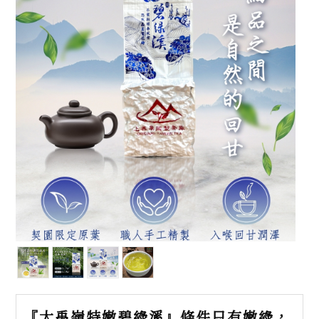
『大禹嶺特嫩碧綠溪』條件只有嫩綠，