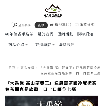
購物車(0)
匯款通知
40年傳香手路茶
關於我們
促銷活動
購物須知
商品介紹
茶道學院
聯絡我們
首頁
>
商品介紹
> 『大禹嶺 高山茶毒王』迎風面茶園冷度
極高這茶簡直是放毒一口一口讓你上癮
『大禹嶺 高山茶毒王』迎風面茶園冷度極高
這茶簡直是放毒一口一口讓你上癮