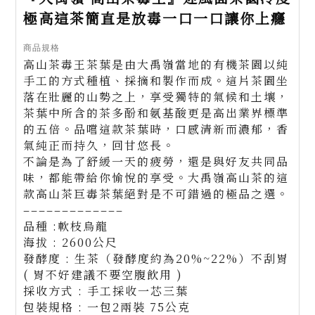
極高這茶簡直是放毒一口一口讓你上癮
商品規格
高山茶毒王茶葉是由大禹嶺當地的有機茶園以純
手工的方式種植、採摘和製作而成。這片茶園坐
落在壯麗的山勢之上，享受獨特的氣候和土壤，
茶葉中所含的茶多酚和氨基酸更是高出業界標準
的五倍。品嚐這款茶葉時，口感清新而濃郁，香
氣純正而持久，回甘悠長。
不論是為了舒緩一天的疲勞，還是與好友共同品
味，都能帶給你愉悅的享受。大禹嶺高山茶的這
款高山茶巨毒茶葉絕對是不可錯過的極品之選。
–––––––––––––
品種 :軟枝烏龍
海拔 : 2600公尺
發酵度 : 生茶（發酵度約為20%~22%）不刮胃
( 胃不好建議不要空腹飲用 )
採收方式 : 手工採收一芯三葉
包裝規格 : 一包2兩裝 75公克