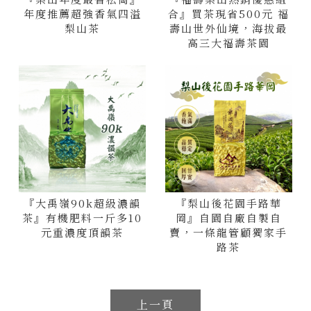
年度推薦超強香氣四溢
合』買茶現省500元 福
梨山茶
壽山世外仙境，海拔最
高三大福壽茶園
『大禹嶺90k超級濃韻
『梨山後花園手路華
茶』有機肥料一斤多10
岡』自園自廠自製自
元重濃度頂韻茶
賣，一條龍管顧獨家手
路茶
上一頁