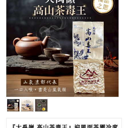
『大禹嶺 高山茶毒王』迎風面茶園冷度