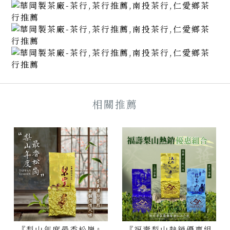
『梨山年度最香松崗』
『福壽梨山熱銷優惠組