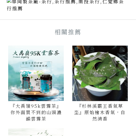
『大禹嶺95k雲霧茶』
『杉林溪霸王香氣草
你外面買不到的山頭濃
坔』原始檜木香氣，自
韻雲霧茶
然清香