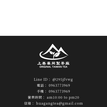
@295jfvwg
0963773969
0963773969
am10:00 to pm20
huagangtea@gmail.com