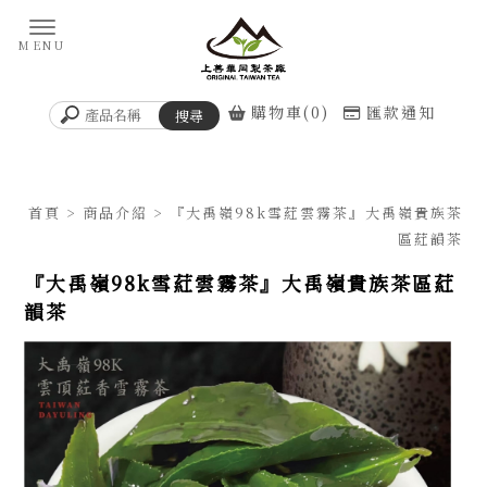
購物車(0)
匯款通知
首頁
>
商品介紹
> 『大禹嶺98k雪葒雲霧茶』大禹嶺貴族茶
區葒韻茶
『大禹嶺98k雪葒雲霧茶』大禹嶺貴族茶區葒
韻茶