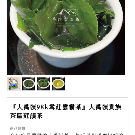
『大禹嶺98k雪葒雲霧茶』大禹嶺貴族
茶區葒韻茶
商品規格