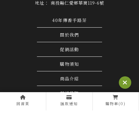
南投縣仁愛鄉華崗119-6號
40年傳香手路茶
關於我們
促銷活動
購物須知
商品介紹
茶道學院
回首頁
匯款通知
購物車(0)
聯絡我們
茶行
南投茶行
仁愛鄉茶行
茶行推薦
南投茶行推薦