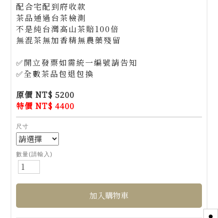
配合宅配到府收款
茶品通過台茶檢測
不是純台灣高山茶賠100倍
無混茶無加香精無農藥殘留
✅開立發票如需統一編號請告知
✅全數茶品包退包換
原價 NT$ 5200
特價 NT$ 4400
尺寸
數量(請輸入)