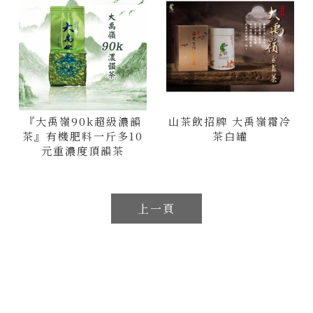
『大禹嶺90k超級濃韻
山茶飲招牌 大禹嶺霜冷
茶』有機肥料一斤多10
茶白罐
元重濃度頂韻茶
上一頁