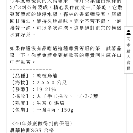
今年度最優質的大禹嶺茶，每斤茶葉僅由嫩採的
5斤3兩茶菁製成，精心製作而成一斤茶乾。它散
發著濃郁的純淨水韻，森林的香氣彌漫著，尾韻
回甘強烈，能持久地品味。完全不苦不澀，一泡
接著一泡，可以多次沖泡。這是絕對正宗的極致
水質好茶。
尚
未
如果你還沒有品嚐過這種尊貴等級的茶，試著品
登
嚐一下，你就會體會到這款茶的尊貴回甘感在口
入
中流動著。
會
員
–––––––––––––
【品種】：軟枝烏龍
【海拔】：2 5 5 0 公尺
【發酵】：19-21%
【採收】：人工手工採收、一心2-3葉
【熟度】：生茶 0 烘焙
【包裝】：一盒4兩，150g
–––––––––––––
〈40年茶廠做得到的保證〉
農藥檢測SGS 合格