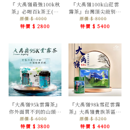
『 大禹嶺最強100k秋
『大禹嶺100k山葒雲
茶』必喝百k茶王(強
霧茶』台灣頂尖級別高
香)
山茶帝王級山頭氣
原價 $ 4000
原價 $ 8000
特價 $ 2800
特價 $ 5400
『大禹嶺95k雲霧茶』
『大禹嶺98k雪葒雲霧
你外面買不到的山頭濃
茶』大禹嶺貴族茶區葒
韻雲霧茶
韻茶
原價 $ 6000
原價 $ 5200
特價 $ 3800
特價 $ 4400