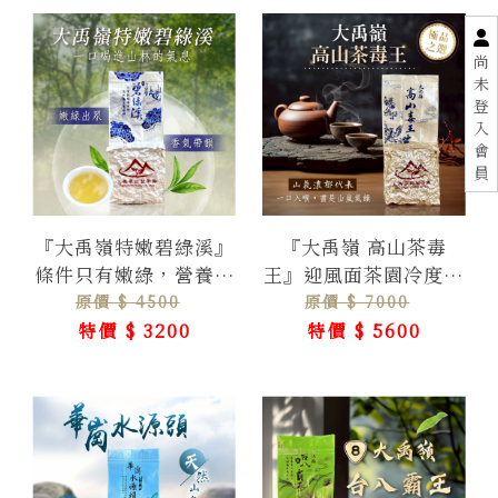
尚
未
登
入
會
員
『大禹嶺特嫩碧綠溪』
『大禹嶺 高山茶毒
條件只有嫩綠，營養價
王』迎風面茶園冷度極
值香氣濃郁
高這茶簡直是放毒一口
原價 $ 4500
原價 $ 7000
一口讓你上癮
特價 $ 3200
特價 $ 5600