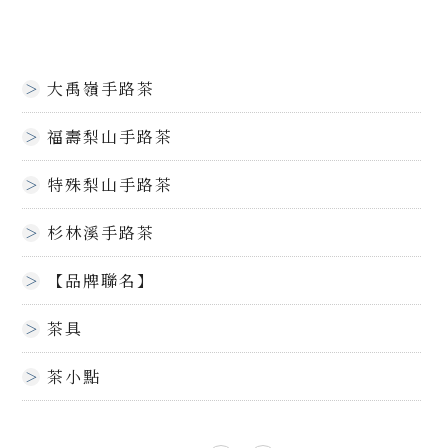
大禹嶺手路茶
福壽梨山手路茶
特殊梨山手路茶
杉林溪手路茶
【品牌聯名】
茶具
茶小點