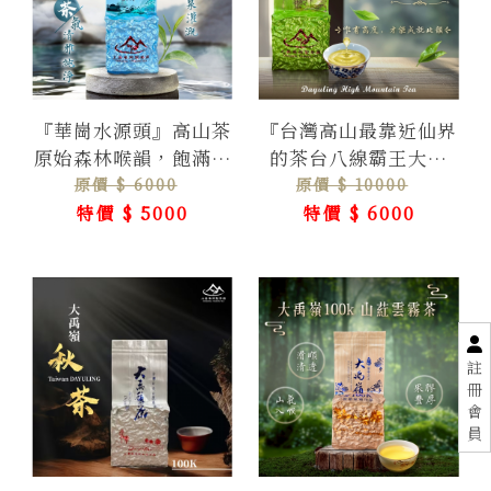
『華崗水源頭』高山茶
『台灣高山最靠近仙界
原始森林喉韻，飽滿葒
的茶台八線霸王大禹
氣綿延不絕
嶺』無茶可擊的茶韻，
原價 $ 6000
原價 $ 10000
最頂世界高山茶
特價 $ 5000
特價 $ 6000
註
冊
會
員