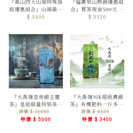
『高山四大山頭特殊頂
『福壽梨山熱銷優惠組
級優惠組合』山頭最具
合』買茶現省500元 福
代表性茶區，四種山頭
壽山世外仙境，海拔最
$ 3300
$ 3320
氣一次品味
高三大福壽茶園
『大禹嶺皇帝韻玉璽
『大禹嶺90k超級濃韻
茶』皇級限量特別茶，
茶』有機肥料一斤多10
總量70斤560包( 每一
元重濃度頂韻茶
原價 $ 10000
原價 $ 4500
包皆有編碼 )
特價 $ 5000
特價 $ 3400